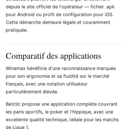
depuis le site officiel de l'opérateur — fichier .apk
pour Android ou profil de configuration pour iOS.
Cette démarche demeure légale et couramment
pratiquée.
Comparatif des applications
Winamax bénéficie d'une reconnaissance marquée
pour son ergonomie et sa fluidité sur le marché
français, avec une notation utilisateur
particulièrement élevée.
Betclic propose une application complète couvrant
les paris sportifs, le poker et l'hippique, avec une
excellente qualité technique, idéale pour les matchs
de Ligue 1.