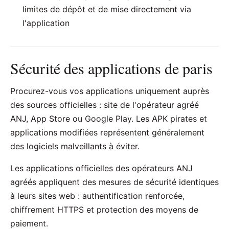
limites de dépôt et de mise directement via
l'application
Sécurité des applications de paris
Procurez-vous vos applications uniquement auprès
des sources officielles : site de l'opérateur agréé
ANJ, App Store ou Google Play. Les APK pirates et
applications modifiées représentent généralement
des logiciels malveillants à éviter.
Les applications officielles des opérateurs ANJ
agréés appliquent des mesures de sécurité identiques
à leurs sites web : authentification renforcée,
chiffrement HTTPS et protection des moyens de
paiement.