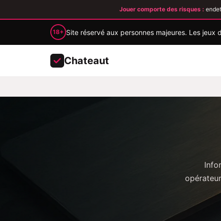
Jouer comporte des risques :
endet
Site réservé aux personnes majeures. Les jeux d
18+
Chateaut
Info
opérateur