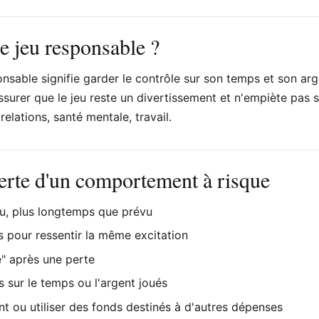
le jeu responsable ?
nsable signifie garder le contrôle sur son temps et son ar
assurer que le jeu reste un divertissement et n'empiète pas 
 relations, santé mentale, travail.
lerte d'un comportement à risque
u, plus longtemps que prévu
 pour ressentir la même excitation
e" après une perte
 sur le temps ou l'argent joués
nt ou utiliser des fonds destinés à d'autres dépenses