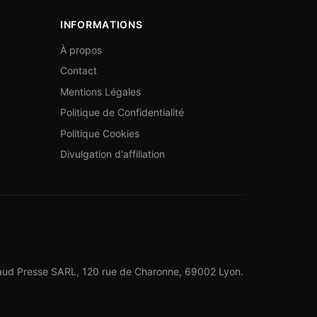
INFORMATIONS
À propos
Contact
Mentions Légales
Politique de Confidentialité
Politique Cookies
Divulgation d'affiliation
Renaud Presse SARL, 120 rue de Charonne, 69002 Lyon.