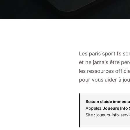
Les paris sportifs so
et ne jamais être p
les ressources offici
pour vous aider à jo
Besoin d'aide immédia
Appelez
Joueurs Info 
Site :
joueurs-info-servi