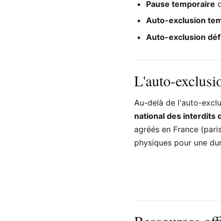
Pause temporaire
d
Auto-exclusion te
Auto-exclusion défi
L'auto-exclusio
Au-delà de l'auto-exclu
national des interdits 
agréés en France (paris
physiques pour une dur