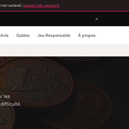
 non surtaxé).
joueurs-info-service.fr
×
Avis
Guides
Jeu Responsable
À propos
r les
ifficulté.