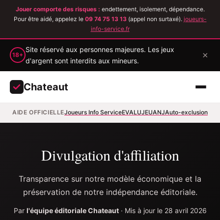
Jouer comporte des risques :
endettement, isolement, dépendance.
Pour être aidé, appelez le
09 74 75 13 13
(appel non surtaxé).
joueurs-
info-service.fr
Site réservé aux personnes majeures. Les jeux
×
18+
d'argent sont interdits aux mineurs.
Chateaut
AIDE OFFICIELLE
Joueurs Info Service
EVALUJEU
ANJ
Auto-exclusion
Divulgation d'affiliation
Transparence sur notre modèle économique et la
préservation de notre indépendance éditoriale.
Par
l'équipe éditoriale Chateaut
· Mis à jour le 28 avril 2026