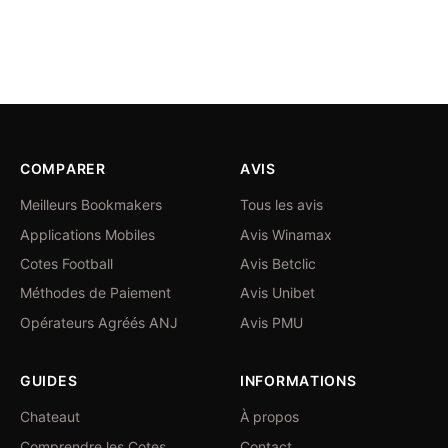
COMPARER
AVIS
Meilleurs Bookmakers
Tous les avis
Applications Mobiles
Avis Winamax
Cotes Football
Avis Betclic
Méthodes de Paiement
Avis Unibet
Opérateurs Agréés ANJ
Avis PMU
GUIDES
INFORMATIONS
Chateaut
À propos
Comprendre les Cotes
Contact