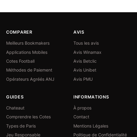
COMPARER
AVIS
Meilleurs Bookmakers
Tous les avis
Applications Mobiles
Avis Winamax
Cotes Football
Avis Betclic
Méthodes de Paiement
Avis Unibet
Opérateurs Agréés ANJ
Avis PMU
GUIDES
INFORMATIONS
Chateaut
À propos
Comprendre les Cotes
Contact
Types de Paris
Mentions Légales
Jeu Responsable
Politique de Confidentialité