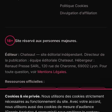
Politique Cookies
Divulgation d'affiliation
18+
Site réservé aux personnes majeures.
Éditeur :
Chateaut — site éditorial indépendant. Directeur de
la publication : équipe éditoriale Chateaut. Hébergeur :
Renaud Presse SARL, 120 rue de Charonne, 69002 Lyon. Pour
toute question, voir
Mentions Légales
.
Ressources officielles :
ANJ
Joueurs Info Service
EVALUJEU
SOS Joueurs
Cookies & vie privée.
Nous utilisons des cookies strictement
nécessaires au fonctionnement du site. Avec votre accord,
Jeu Responsable :
Jouer comporte des risques :
nous utilisons aussi des cookies de mesure d'audience
endettement, isolement, dépendance. Les paris sportifs ne
(Google Analytics 4 anonymisé) pour améliorer le contenu.